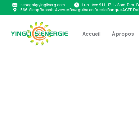
senegal@yingliserg.com
Lun - Ven 9 H - 17 H / Sam-Dim : 
566, Sicap Baobab, Avenue Bourguiba en face la Banque ACEP, Da
Accueil
À propos