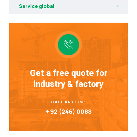
Service global
Get a free quote for
industry & factory
CALL ANYTIME
+ 92 (246) 0088